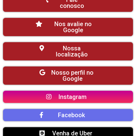
conosco
Nos avalie no
Google
Nossa
localização
Nosso perfil no
Google
Instagram
Facebook
Venha de Uber