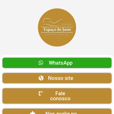
WhatsApp
Nosso site
Fale
conosco
Nos avalie no