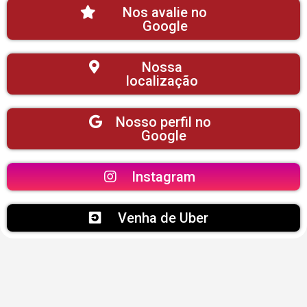
Nos avalie no
Google
Nossa
localização
Nosso perfil no
Google
Instagram
Venha de Uber