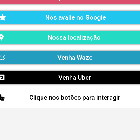
Nos avalie no Google
Nossa localização
Venha Waze
Venha Uber
Clique nos botões para interagir