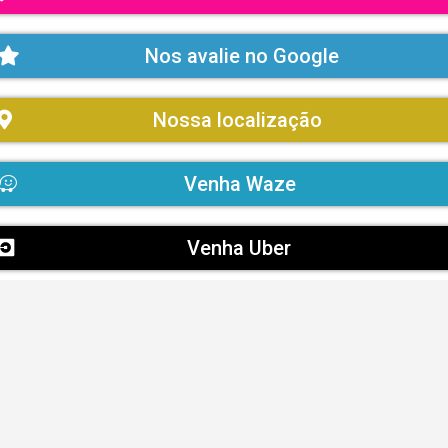
Nos avalie no Google
Nossa localização
Venha Waze
Venha Uber