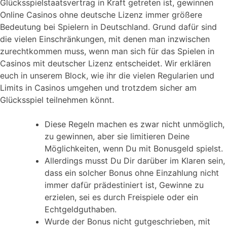
Glücksspielstaatsvertrag in Kraft getreten ist, gewinnen
Online Casinos ohne deutsche Lizenz immer größere
Bedeutung bei Spielern in Deutschland. Grund dafür sind
die vielen Einschränkungen, mit denen man inzwischen
zurechtkommen muss, wenn man sich für das Spielen in
Casinos mit deutscher Lizenz entscheidet. Wir erklären
euch in unserem Block, wie ihr die vielen Regularien und
Limits in Casinos umgehen und trotzdem sicher am
Glücksspiel teilnehmen könnt.
Diese Regeln machen es zwar nicht unmöglich,
zu gewinnen, aber sie limitieren Deine
Möglichkeiten, wenn Du mit Bonusgeld spielst.
Allerdings musst Du Dir darüber im Klaren sein,
dass ein solcher Bonus ohne Einzahlung nicht
immer dafür prädestiniert ist, Gewinne zu
erzielen, sei es durch Freispiele oder ein
Echtgeldguthaben.
Wurde der Bonus nicht gutgeschrieben, mit