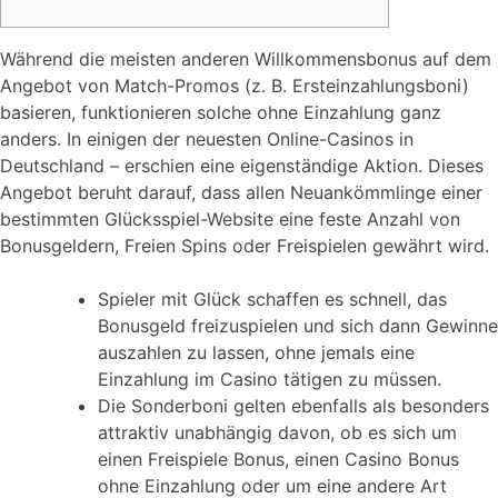
Während die meisten anderen Willkommensbonus auf dem
Angebot von Match-Promos (z. B. Ersteinzahlungsboni)
basieren, funktionieren solche ohne Einzahlung ganz
anders. In einigen der neuesten Online-Casinos in
Deutschland – erschien eine eigenständige Aktion. Dieses
Angebot beruht darauf, dass allen Neuankömmlinge einer
bestimmten Glücksspiel-Website eine feste Anzahl von
Bonusgeldern, Freien Spins oder Freispielen gewährt wird.
Spieler mit Glück schaffen es schnell, das
Bonusgeld freizuspielen und sich dann Gewinne
auszahlen zu lassen, ohne jemals eine
Einzahlung im Casino tätigen zu müssen.
Die Sonderboni gelten ebenfalls als besonders
attraktiv unabhängig davon, ob es sich um
einen Freispiele Bonus, einen Casino Bonus
ohne Einzahlung oder um eine andere Art