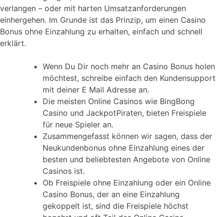
verlangen – oder mit harten Umsatzanforderungen
einhergehen. Im Grunde ist das Prinzip, um einen Casino
Bonus ohne Einzahlung zu erhalten, einfach und schnell
erklärt.
Wenn Du Dir noch mehr an Casino Bonus holen
möchtest, schreibe einfach den Kundensupport
mit deiner E Mail Adresse an.
Die meisten Online Casinos wie BingBong
Casino und JackpotPiraten, bieten Freispiele
für neue Spieler an.
Zusammengefasst können wir sagen, dass der
Neukundenbonus ohne Einzahlung eines der
besten und beliebtesten Angebote von Online
Casinos ist.
Ob Freispiele ohne Einzahlung oder ein Online
Casino Bonus, der an eine Einzahlung
gekoppelt ist, sind die Freispiele höchst