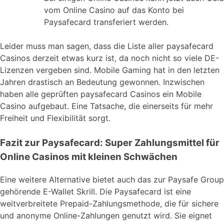
vom Online Casino auf das Konto bei
Paysafecard transferiert werden.
Leider muss man sagen, dass die Liste aller paysafecard
Casinos derzeit etwas kurz ist, da noch nicht so viele DE-
Lizenzen vergeben sind. Mobile Gaming hat in den letzten
Jahren drastisch an Bedeutung gewonnen. Inzwischen
haben alle geprüften paysafecard Casinos ein Mobile
Casino aufgebaut. Eine Tatsache, die einerseits für mehr
Freiheit und Flexibilität sorgt.
Fazit zur Paysafecard: Super Zahlungsmittel für
Online Casinos mit kleinen Schwächen
Eine weitere Alternative bietet auch das zur Paysafe Group
gehörende E-Wallet Skrill. Die Paysafecard ist eine
weitverbreitete Prepaid-Zahlungsmethode, die für sichere
und anonyme Online-Zahlungen genutzt wird. Sie eignet