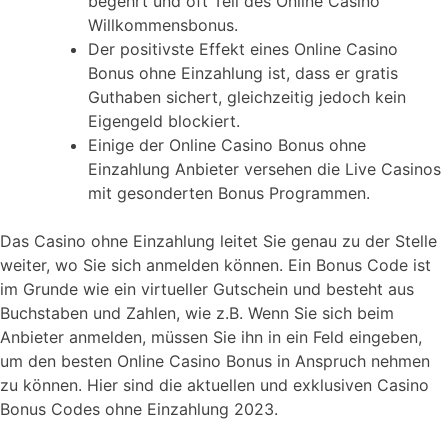
begehrt und oft Teil des Online Casino
Willkommensbonus.
Der positivste Effekt eines Online Casino
Bonus ohne Einzahlung ist, dass er gratis
Guthaben sichert, gleichzeitig jedoch kein
Eigengeld blockiert.
Einige der Online Casino Bonus ohne
Einzahlung Anbieter versehen die Live Casinos
mit gesonderten Bonus Programmen.
Das Casino ohne Einzahlung leitet Sie genau zu der Stelle
weiter, wo Sie sich anmelden können. Ein Bonus Code ist
im Grunde wie ein virtueller Gutschein und besteht aus
Buchstaben und Zahlen, wie z.B. Wenn Sie sich beim
Anbieter anmelden, müssen Sie ihn in ein Feld eingeben,
um den besten Online Casino Bonus in Anspruch nehmen
zu können. Hier sind die aktuellen und exklusiven Casino
Bonus Codes ohne Einzahlung 2023.