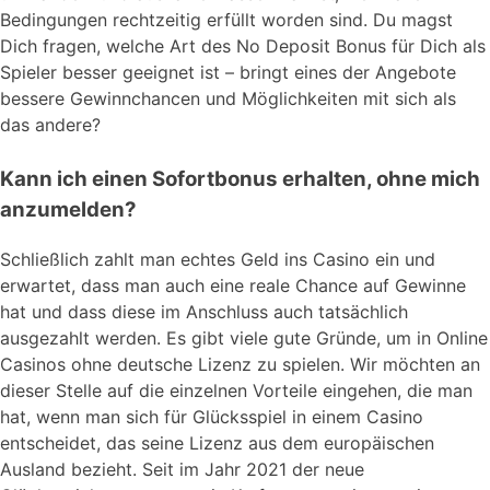
Bedingungen rechtzeitig erfüllt worden sind. Du magst
Dich fragen, welche Art des No Deposit Bonus für Dich als
Spieler besser geeignet ist – bringt eines der Angebote
bessere Gewinnchancen und Möglichkeiten mit sich als
das andere?
Kann ich einen Sofortbonus erhalten, ohne mich
anzumelden?
Schließlich zahlt man echtes Geld ins Casino ein und
erwartet, dass man auch eine reale Chance auf Gewinne
hat und dass diese im Anschluss auch tatsächlich
ausgezahlt werden. Es gibt viele gute Gründe, um in Online
Casinos ohne deutsche Lizenz zu spielen. Wir möchten an
dieser Stelle auf die einzelnen Vorteile eingehen, die man
hat, wenn man sich für Glücksspiel in einem Casino
entscheidet, das seine Lizenz aus dem europäischen
Ausland bezieht. Seit im Jahr 2021 der neue