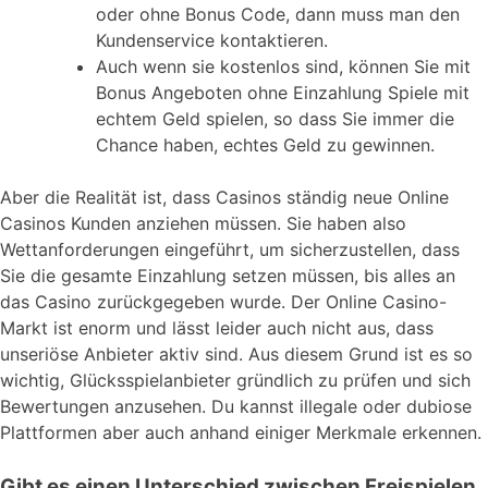
oder ohne Bonus Code, dann muss man den
Kundenservice kontaktieren.
Auch wenn sie kostenlos sind, können Sie mit
Bonus Angeboten ohne Einzahlung Spiele mit
echtem Geld spielen, so dass Sie immer die
Chance haben, echtes Geld zu gewinnen.
Aber die Realität ist, dass Casinos ständig neue Online
Casinos Kunden anziehen müssen. Sie haben also
Wettanforderungen eingeführt, um sicherzustellen, dass
Sie die gesamte Einzahlung setzen müssen, bis alles an
das Casino zurückgegeben wurde. Der Online Casino-
Markt ist enorm und lässt leider auch nicht aus, dass
unseriöse Anbieter aktiv sind. Aus diesem Grund ist es so
wichtig, Glücksspielanbieter gründlich zu prüfen und sich
Bewertungen anzusehen. Du kannst illegale oder dubiose
Plattformen aber auch anhand einiger Merkmale erkennen.
Gibt es einen Unterschied zwischen Freispielen