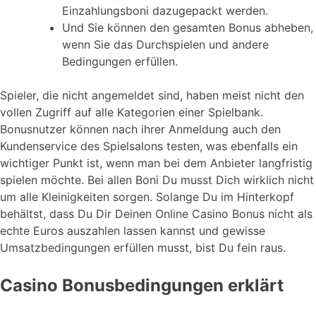
Einzahlungsboni dazugepackt werden.
Und Sie können den gesamten Bonus abheben,
wenn Sie das Durchspielen und andere
Bedingungen erfüllen.
Spieler, die nicht angemeldet sind, haben meist nicht den
vollen Zugriff auf alle Kategorien einer Spielbank.
Bonusnutzer können nach ihrer Anmeldung auch den
Kundenservice des Spielsalons testen, was ebenfalls ein
wichtiger Punkt ist, wenn man bei dem Anbieter langfristig
spielen möchte. Bei allen Boni Du musst Dich wirklich nicht
um alle Kleinigkeiten sorgen. Solange Du im Hinterkopf
behältst, dass Du Dir Deinen Online Casino Bonus nicht als
echte Euros auszahlen lassen kannst und gewisse
Umsatzbedingungen erfüllen musst, bist Du fein raus.
Casino Bonusbedingungen erklärt