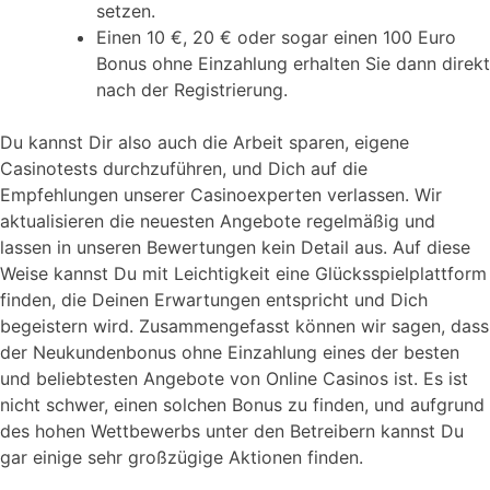
setzen.
Einen 10 €, 20 € oder sogar einen 100 Euro
Bonus ohne Einzahlung erhalten Sie dann direkt
nach der Registrierung.
Du kannst Dir also auch die Arbeit sparen, eigene
Casinotests durchzuführen, und Dich auf die
Empfehlungen unserer Casinoexperten verlassen. Wir
aktualisieren die neuesten Angebote regelmäßig und
lassen in unseren Bewertungen kein Detail aus. Auf diese
Weise kannst Du mit Leichtigkeit eine Glücksspielplattform
finden, die Deinen Erwartungen entspricht und Dich
begeistern wird. Zusammengefasst können wir sagen, dass
der Neukundenbonus ohne Einzahlung eines der besten
und beliebtesten Angebote von Online Casinos ist. Es ist
nicht schwer, einen solchen Bonus zu finden, und aufgrund
des hohen Wettbewerbs unter den Betreibern kannst Du
gar einige sehr großzügige Aktionen finden.