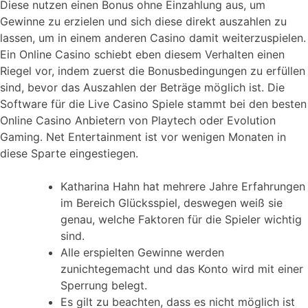
Diese nutzen einen Bonus ohne Einzahlung aus, um
Gewinne zu erzielen und sich diese direkt auszahlen zu
lassen, um in einem anderen Casino damit weiterzuspielen.
Ein Online Casino schiebt eben diesem Verhalten einen
Riegel vor, indem zuerst die Bonusbedingungen zu erfüllen
sind, bevor das Auszahlen der Beträge möglich ist. Die
Software für die Live Casino Spiele stammt bei den besten
Online Casino Anbietern von Playtech oder Evolution
Gaming. Net Entertainment ist vor wenigen Monaten in
diese Sparte eingestiegen.
Katharina Hahn hat mehrere Jahre Erfahrungen
im Bereich Glücksspiel, deswegen weiß sie
genau, welche Faktoren für die Spieler wichtig
sind.
Alle erspielten Gewinne werden
zunichtegemacht und das Konto wird mit einer
Sperrung belegt.
Es gilt zu beachten, dass es nicht möglich ist