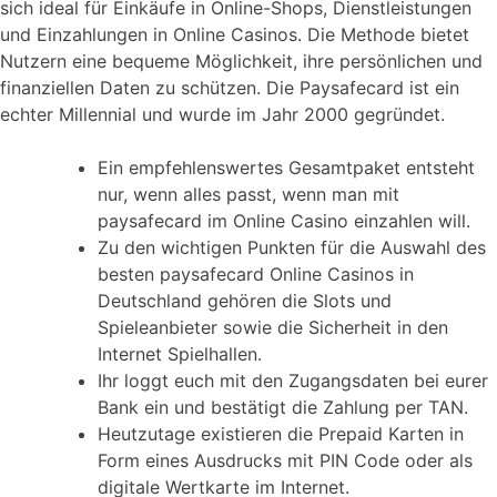
sich ideal für Einkäufe in Online-Shops, Dienstleistungen
und Einzahlungen in Online Casinos. Die Methode bietet
Nutzern eine bequeme Möglichkeit, ihre persönlichen und
finanziellen Daten zu schützen. Die Paysafecard ist ein
echter Millennial und wurde im Jahr 2000 gegründet.
Ein empfehlenswertes Gesamtpaket entsteht
nur, wenn alles passt, wenn man mit
paysafecard im Online Casino einzahlen will.
Zu den wichtigen Punkten für die Auswahl des
besten paysafecard Online Casinos in
Deutschland gehören die Slots und
Spieleanbieter sowie die Sicherheit in den
Internet Spielhallen.
Ihr loggt euch mit den Zugangsdaten bei eurer
Bank ein und bestätigt die Zahlung per TAN.
Heutzutage existieren die Prepaid Karten in
Form eines Ausdrucks mit PIN Code oder als
digitale Wertkarte im Internet.