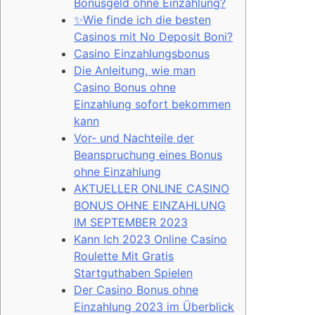
Bonusgeld ohne Einzahlung?
✨Wie finde ich die besten
Casinos mit No Deposit Boni?
Casino Einzahlungsbonus
Die Anleitung, wie man
Casino Bonus ohne
Einzahlung sofort bekommen
kann
Vor- und Nachteile der
Beanspruchung eines Bonus
ohne Einzahlung
AKTUELLER ONLINE CASINO
BONUS OHNE EINZAHLUNG
IM SEPTEMBER 2023
Kann Ich 2023 Online Casino
Roulette Mit Gratis
Startguthaben Spielen
Der Casino Bonus ohne
Einzahlung 2023 im Überblick