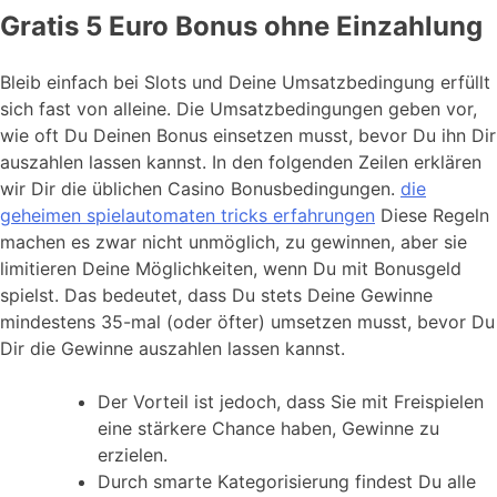
Gratis 5 Euro Bonus ohne Einzahlung
Bleib einfach bei Slots und Deine Umsatzbedingung erfüllt
sich fast von alleine. Die Umsatzbedingungen geben vor,
wie oft Du Deinen Bonus einsetzen musst, bevor Du ihn Dir
auszahlen lassen kannst. In den folgenden Zeilen erklären
wir Dir die üblichen Casino Bonusbedingungen.
die
geheimen spielautomaten tricks erfahrungen
Diese Regeln
machen es zwar nicht unmöglich, zu gewinnen, aber sie
limitieren Deine Möglichkeiten, wenn Du mit Bonusgeld
spielst. Das bedeutet, dass Du stets Deine Gewinne
mindestens 35-mal (oder öfter) umsetzen musst, bevor Du
Dir die Gewinne auszahlen lassen kannst.
Der Vorteil ist jedoch, dass Sie mit Freispielen
eine stärkere Chance haben, Gewinne zu
erzielen.
Durch smarte Kategorisierung findest Du alle