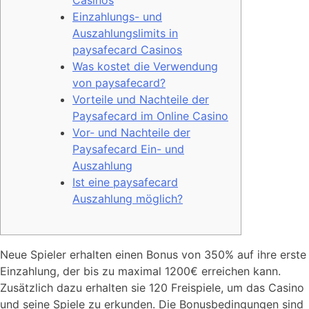
Casinos
Einzahlungs- und
Auszahlungslimits in
paysafecard Casinos
Was kostet die Verwendung
von paysafecard?
Vorteile und Nachteile der
Paysafecard im Online Casino
Vor- und Nachteile der
Paysafecard Ein- und
Auszahlung
Ist eine paysafecard
Auszahlung möglich?
Neue Spieler erhalten einen Bonus von 350% auf ihre erste
Einzahlung, der bis zu maximal 1200€ erreichen kann.
Zusätzlich dazu erhalten sie 120 Freispiele, um das Casino
und seine Spiele zu erkunden. Die Bonusbedingungen sind