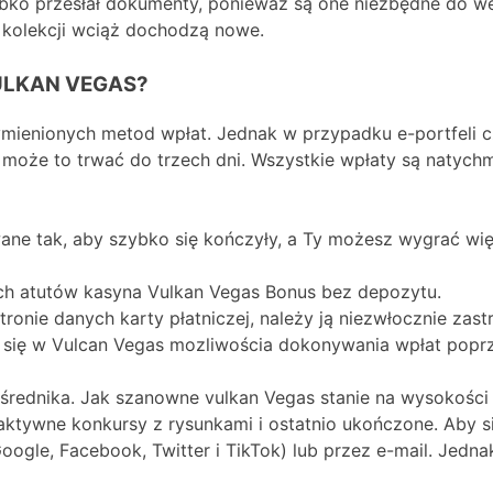
ko przesłał dokumenty, ponieważ są one niezbędne do weryfi
 kolekcji wciąż dochodzą nowe.
VULKAN VEGAS?
mienionych metod wpłat. Jednak w przypadku e-portfeli c
 może to trwać do trzech dni. Wszystkie wpłaty są natych
ane tak, aby szybko się kończyły, a Ty możesz wygrać wię
ych atutów kasyna Vulkan Vegas Bonus bez depozytu.
onie danych karty płatniczej, należy ją niezwłocznie zast
 się w Vulcan Vegas mozliwościa dokonywania wpłat popr
średnika. Jak szanowne vulkan Vegas stanie na wysokości 
aktywne konkursy z rysunkami i ostatnio ukończone. Aby si
oogle, Facebook, Twitter i TikTok) lub przez e-mail. Jed