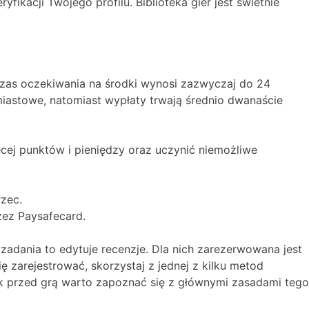
kacji Twojego profilu. Biblioteka gier jest świetnie
zas oczekiwania na środki wynosi zazwyczaj do 24
miastowe, natomiast wypłaty trwają średnio dwanaście
cej punktów i pieniędzy oraz uczynić niemożliwe
rzec.
zez Paysafecard.
zadania to edytuje recenzje. Dla nich zarezerwowana jest
ę zarejestrować, skorzystaj z jednej z kilku metod
nak przed grą warto zapoznać się z głównymi zasadami tego