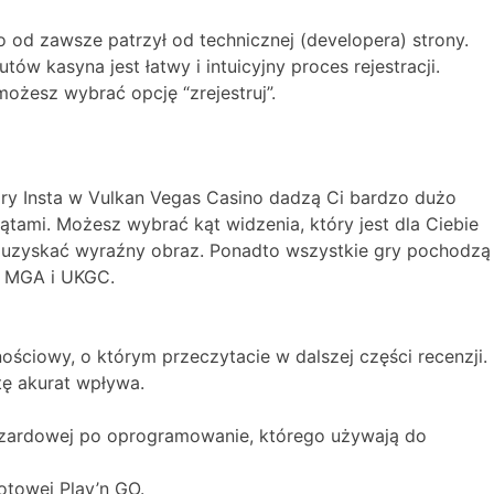
od zawsze patrzył od technicznej (developera) strony.
 kasyna jest łatwy i intuicyjny proces rejestracji.
ożesz wybrać opcję “zrejestruj”.
Gry Insta w Vulkan Vegas Casino dadzą Ci bardzo dużo
tami. Możesz wybrać kąt widzenia, który jest dla Ciebie
gły uzyskać wyraźny obraz. Ponadto wszystkie gry pochodzą
k MGA i UKGC.
ościowy, o którym przeczytacie w dalszej części recenzji.
tę akurat wpływa.
 hazardowej po oprogramowanie, którego używają do
otowej Play’n GO.