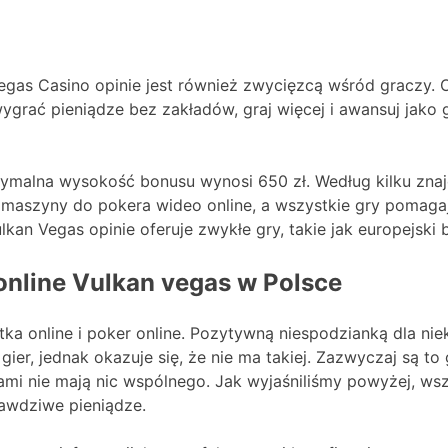
Vegas Casino opinie jest również zwycięzcą wśród graczy. 
 wygrać pieniądze bez zakładów, graj więcej i awansuj jako
ymalna wysokość bonusu wynosi 650 zł. Według kilku znaj
 maszyny do pokera wideo online, a wszystkie gry pomagają
an Vegas opinie oferuje zwykłe gry, takie jak europejski bl
online Vulkan vegas w Polsce
etka online i poker online. Pozytywną niespodzianką dla n
ier, jednak okazuje się, że nie ma takiej. Zazwyczaj są to
ciami nie mają nic wspólnego. Jak wyjaśniliśmy powyżej, w
rawdziwe pieniądze.