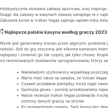
Hobbystycznie obstawia zakłady sportowe, oraz inspiruje
Grając dla zabawy w kasynach zawsze odnajduje te z najlep
Założenie konta w Vulkan Vegas zajmuje raptem kilka minu
👇 Najlepsze polskie kasyna według graczy 2023 
Wynik jest generowany losowo przez algorytm, podobnie j
radości. Stół do gry otoczony jest kilkoma kamerami inte
najlepszy i zmieniać go tak często, jak tylko chcesz. Kr
od renomowanych dostawców oprogramowania, którzy sami 
Nieświadomi użytkownicy wypełniają poszczegó
Warto mieć także na uwadze, że Vulcan Vegas Ka
Czasem przesłanie pieniędzy może zająć nawet 
Spokojna głowa – poniżej przedstawiamy najważ
Nasze recenzje Vulkan Vegas poświęciły trochę
ochrony danych graczy na stronie.
Po potwierdzeniu numeru, Twój bonus bez depo