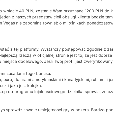
 po wpłacie 40 PLN, zostanie Wam przyznane 1200 PLN do k
den z naszych przedstawicieli obsługi klienta będzie tam,
kan Vegas nie zapomina również o miłośnikach ponadczaso
stać z tej platformy. Wystarczy postępować zgodnie z zasa
Najlepszą rzeczą w oficjalnej stronie jest to, że jest dobr
iejsca docelowego. Jeśli Twój profil jest zweryfikowany,
ymi zasadami tego bonusu.
euro, dolarami amerykańskimi i kanadyjskimi, rublami i je
z i jaka jest kolejka.
ęp do programu lojalnościowego dzielnika sprawia, że ​​cz
 abyś sprawdził swoje umiejętności gry w pokera. Bardzo p