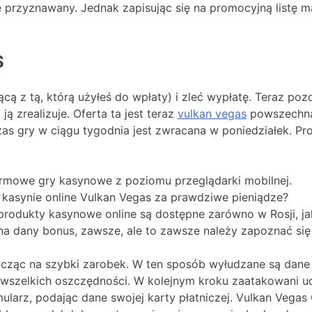
e przyznawany. Jednak zapisując się na promocyjną listę 
S
 z tą, którą użyłeś do wpłaty) i zleć wypłatę. Teraz pozo
ą zrealizuje. Oferta ta jest teraz
vulkan vegas
powszechna 
as gry w ciągu tygodnia jest zwracana w poniedziałek. Pr
armowe gry kasynowe z poziomu przeglądarki mobilnej.
 kasynie online Vulkan Vegas za prawdziwe pieniądze?
 produkty kasynowe online są dostępne zarówno w Rosji, jak
na dany bonus, zawsze, ale to zawsze należy zapoznać się
icząc na szybki zarobek. W ten sposób wyłudzane są dane
 wszelkich oszczędności. W kolejnym kroku zaatakowani u
mularz, podając dane swojej karty płatniczej. Vulkan Vegas 