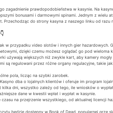
 go zagadnienie prawdopodobieństwa w kasynie. Na kasyno 
szymi bonusami i darmowymi spinami. Jednym z wielu atutów
t. Przechodząc do strony kasyna z naszego linku od razu m
👇
ak w przypadku video slotów i innych gier hazardowych. 
rnetowymi, dzięki czemu możesz oglądać go pod wieloma ką
upierki używają większych niż zwykle kart, aby kamery mo
są regulowani przez różne organy regulacyjne, takie ja
lne pola, licząc na szybki zarobek.
syno dba o lojalnych klientów i oferuje im program lojaln
kilka dni, wszystko zależy od tego, ile wniosków o wypła
niejsze dane w kwestii wpłat i wypłat w kasynie.
 czasu na przejrzenie wszystkiego, od aktualnej licencji
zytu będzie dostępny w Book of Dead, popularnej grze sl