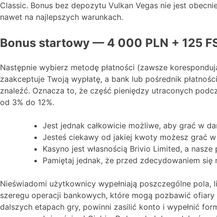
Classic. Bonus bez depozytu Vulkan Vegas nie jest obecni
nawet na najlepszych warunkach.
Bonus startowy — 4 000 PLN + 125 F
Następnie wybierz metodę płatności (zawsze korespondującą
zaakceptuje Twoją wypłatę, a bank lub pośrednik płatności j
znaleźć. Oznacza to, że część pieniędzy utraconych podcz
od 3% do 12%.
Jest jednak całkowicie możliwe, aby grać w d
Jesteś ciekawy od jakiej kwoty możesz grać w
Kasyno jest własnością Brivio Limited, a nasze
Pamiętaj jednak, że przed zdecydowaniem się 
Nieświadomi użytkownicy wypełniają poszczególne pola, l
szeregu operacji bankowych, które mogą pozbawić ofiary
dalszych etapach gry, powinni zasilić konto i wypełnić for