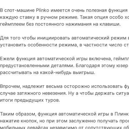
В слот-машине Plinko имеется очень полезная функци
каждую ставку в ручном режиме. Такая опция особо х
геймплеем без постоянного нажимания на клавиши.
Для того чтобы инициировать автоматический режим в
установить особенности режима, в частности число ст
Ежели функция автоматической игры включена, геймпле
предустановленными деталями. Благодаря этому юзер 
рассчитывать на какой-нибудь выигрыш.
Впрочем, надлежит весьма осторожно использовать ф
случае затяжного невезения. Ну а чтобы держать сит
итоги предыдущих туров.
Таким образом, функция автоматической игры в Плинко
нажатие кнопок, но при этом заслуженно получать про
мобильных девайсах независимо от сопутствующих об