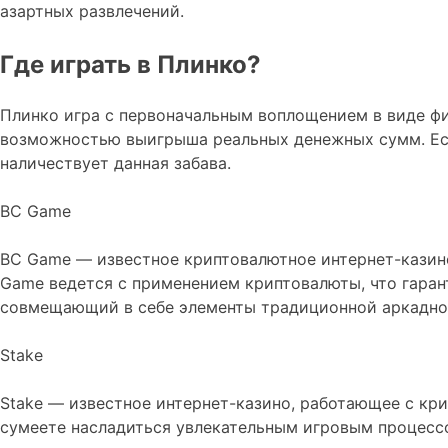
азартных развлечений.
Где играть в Плинко?
Плинко игра с первоначальным воплощением в виде фи
возможностью выигрыша реальных денежных сумм. Если
наличествует данная забава.
BC Game
BC Game — известное криптовалютное интернет-казино,
Game ведется с применением криптовалюты, что гаран
совмещающий в себе элементы традиционной аркадной
Stake
Stake — известное интернет-казино, работающее с кри
сумеете насладиться увлекательным игровым процесс