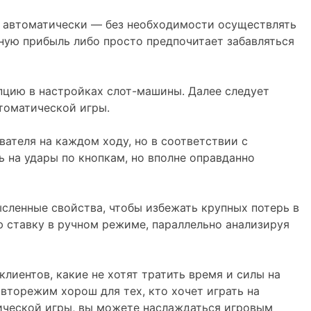
ло автоматически — без необходимости осуществлять
ную прибыль либо просто предпочитает забавляться
пцию в настройках слот-машины. Далее следует
томатической игры.
ателя на каждом ходу, но в соответствии с
 на удары по кнопкам, но вполне оправданно
сленные свойства, чтобы избежать крупных потерь в
ю ставку в ручном режиме, параллельно анализируя
иентов, какие не хотят тратить время и силы на
авторежим хорош для тех, кто хочет играть на
ической игры, вы можете наслаждаться игровым