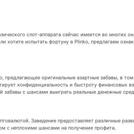
зического слот-аппарата сейчас имеется во многих он
 хотите испытать фортуну в Plinko, предлагаем озна
 предлагающее оригинальные азартные забавы, в том ч
тирует конфиденциальность и быстроту финансовых вз
 забавы с шансами выиграть реальные денежные сред
птовалютой. Заведение предоставляет различные развле
ом с неплохими шансами на получение профита.