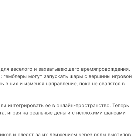
м для веселого и захватывающего времяпровождения.
: гемблеры могут запускать шары с вершины игровой
 в них и изменяя направление, пока не свалятся в
ли интегрировать ее в онлайн-пространство. Теперь
а, играя на реальные деньги с неплохими шансами
иков и следят за их движением через ряды выступов.