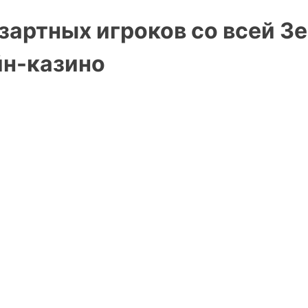
зартных игроков со всей З
йн-казино