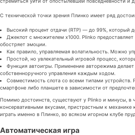
стремиться уйти от опостылевшей повседневности и д
С технической точки зрения Плинко имеет ряд достои
Высокий процент отдачи (RTP) — до 99%, который д
Джекпот с множителем х1000. Plinko предоставляе
обостряет эмоции.
Как правило, управляемая волатильность. Можно уп
Простой, но увлекательный игровой процесс, котор
Функция автоигры. Применение авторежима делает 
собственноручного управления каждым ходом.
Совместимость слота со всеми типами устройств. P
смартфоне либо планшете в зависимости от предпочте
Помимо достоинств, существуют у Plinko и минусы, в 
консервативными вкусами, пристрастным к механике к
играть именно в Плинко, во всяком игорном клубе пруд
Автоматическая игра