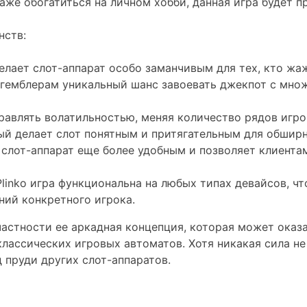
аже обогатиться на личном хобби, данная игра будет 
нств:
елает слот-аппарат особо заманчивым для тех, кто ж
т гемблерам уникальный шанс завоевать джекпот с мно
равлять волатильностью, меняя количество рядов игро
ый делает слот понятным и притягательным для обшир
слот-аппарат еще более удобным и позволяет клиента
linko игра функциональна на любых типах девайсов, чт
ний конкретного игрока.
частности ее аркадная концепция, которая может оказ
лассических игровых автоматов. Хотя никакая сила не
 пруди других слот-аппаратов.