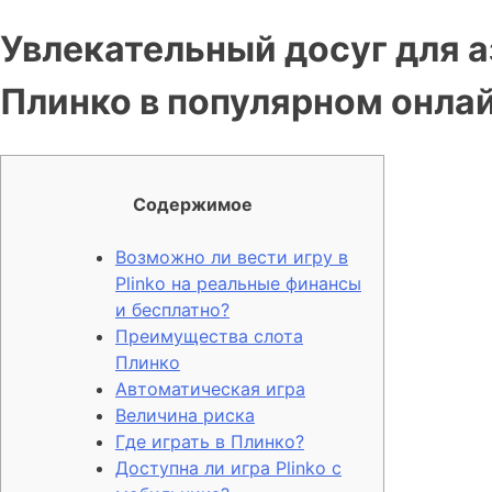
Увлекательный досуг для а
Плинко в популярном онла
Содержимое
Возможно ли вести игру в
Plinko на реальные финансы
и бесплатно?
Преимущества слота
Плинко
Автоматическая игра
Величина риска
Где играть в Плинко?
Доступна ли игра Plinko с