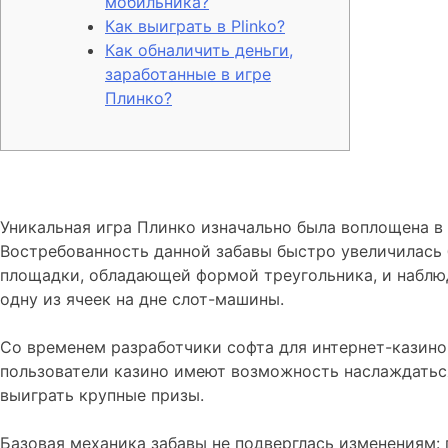
мобильника?
Как выиграть в Plinko?
Как обналичить деньги,
заработанные в игре
Плинко?
Уникальная игра Плинко изначально была воплощена в
Востребованность данной забавы быстро увеличилась 
площадки, обладающей формой треугольника, и наблюдат
одну из ячеек на дне слот-машины.
Со временем разработчики софта для интернет-казино
пользователи казино имеют возможность наслаждаться
выиграть крупные призы.
Базовая механика забавы не подверглась изменениям: 