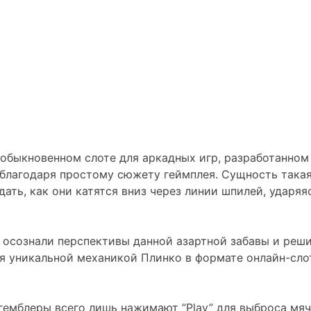
 обыкновенном слоте для аркадных игр, разработанно
благодаря простому сюжету геймплея. Сущность такая
ь, как они катятся вниз через линии шпилей, ударяясь
 осознали перспективы данной азартной забавы и реши
 уникальной механикой Плинко в формате онлайн-слот
гемблеры всего лишь нажимают “Play” для выброса мяч