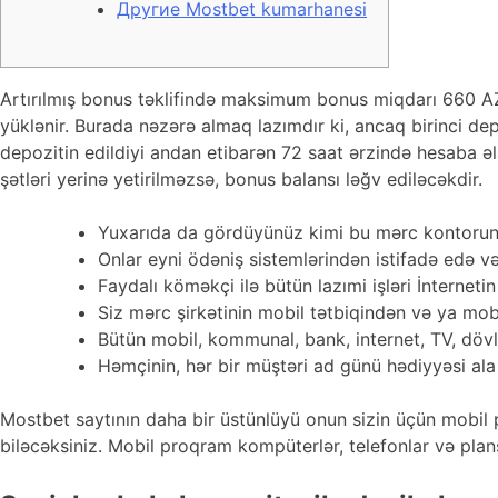
Другие Mostbet kumarhanesi
Artırılmış bonus təklifində maksimum bonus miqdarı 660 AZ
yüklənir. Burada nəzərə almaq lazımdır ki, ancaq birinci de
depozitin edildiyi andan etibarən 72 saat ərzində hesaba əla
şətləri yerinə yetirilməzsə, bonus balansı ləğv ediləcəkdir.
Yuxarıda da gördüyünüz kimi bu mərc kontorund
Onlar eyni ödəniş sistemlərindən istifadə edə və m
Faydalı köməkçi ilə bütün lazımi işləri İnterneti
Siz mərc şirkətinin mobil tətbiqindən və ya mobi
Bütün mobil, kommunal, bank, internet, TV, dövl
Həmçinin, hər bir müştəri ad günü hədiyyəsi ala 
Mostbet saytının daha bir üstünlüyü onun sizin üçün mobil
biləcəksiniz. Mobil proqram kompüterlər, telefonlar və pla