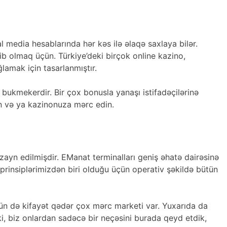
al media hesablarında hər kəs ilə əlaqə saxlaya bilər.
ib olmaq üçün. Türkiye’deki birçok online kazino,
lamak için tasarlanmıştır.
ukmekerdir. Bir çox bonusla yanaşı istifadəçilərinə
n və ya kazinonuza mərc edin.
izayn edilmişdir. EManat terminalları geniş əhatə dairəsinə
prinsiplərimizdən biri olduğu üçün operativ şəkildə bütün
çün də kifayət qədər çox mərc marketi var. Yuxarıda da
i, biz onlardan sadəcə bir neçəsini burada qeyd etdik,