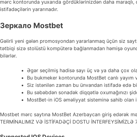
mərc kontorunda yuxarıda gördüklərinizdən daha maraqlı, d
istifadəçilərin yararınadır.
Зеркало Mostbet
Gəlirli yeni gələn promosyondan yararlanmaq üçün siz sayt
tətbiqi sizə stolüstü kompüterə bağlanmadan həmişə oyunda 
bilərlər.
Əgər seçilmiş hadisə sayı üç və ya daha çox ol
Bu bukmeker kontorunda MostBet canlı yayım va
Siz istənilən zaman bu ünvandan istifadə edə bil
Bu səbəbdən sonadək diqqətlə oxumağınızı şiddə
MostBet-in iOS əməliyyat sisteminə sahib olan i
Mostbet mərc saytına MostBet Azerbaycan giriş edərək mər
TERMİNALIMIZ VƏ İSTİFADƏÇİ DOSTU İNTERFEYSİMİZLƏ 7/24
Supported IOS Devices