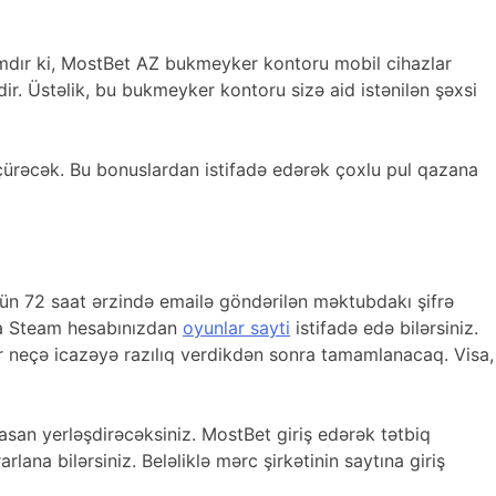
ımdır ki, MostBet AZ bukmeyker kontoru mobil cihazlar
dir. Üstəlik, bu bukmeyker kontoru sizə aid istənilən şəxsi
öçürəcək. Bu bonuslardan istifadə edərək çoxlu pul qazana
n 72 saat ərzində emailə göndərilən məktubdakı şifrə
 ya Steam hesabınızdan
oyunlar sayti
istifadə edə bilərsiniz.
r neçə icazəyə razılıq verdikdən sonra tamamlanacaq. Visa,
 asan yerləşdirəcəksiniz. MostBet giriş edərək tətbiq
rlana bilərsiniz. Beləliklə mərc şirkətinin saytına giriş