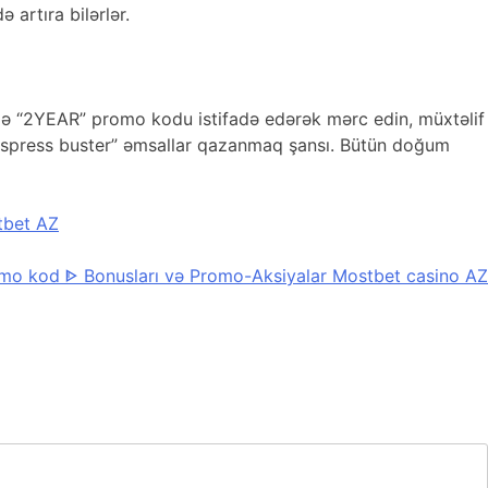
 artıra bilərlər.
ə “2YEAR” promo kodu istifadə edərək mərc edin, müxtəlif
ekspress buster” əmsallar qazanmaq şansı. Bütün doğum
tbet AZ
mo kod ᐈ Bonusları və Promo-Aksiyalar Mostbet casino AZ