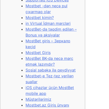
Mostbet -dən necə pul
çıxarmaq olar
Mostbet kimin?
in Virtual İdman mərcləri
MostBet-də təqdim edilən –
Bonus və aksiyalar
MostBet giriş – Зеркало
keçid
Mostbet Giriş
MostBet BK-da necə mərc
etmək lazımdır?
Sosial şəbəkə ilə qeydiyyat
Mostbet-e Tez-tez verilən
suallar
iOS cihazlar üçün MostBet
mobile app
Müştərilərimiz
Mostbet.az Giriş ünvanı