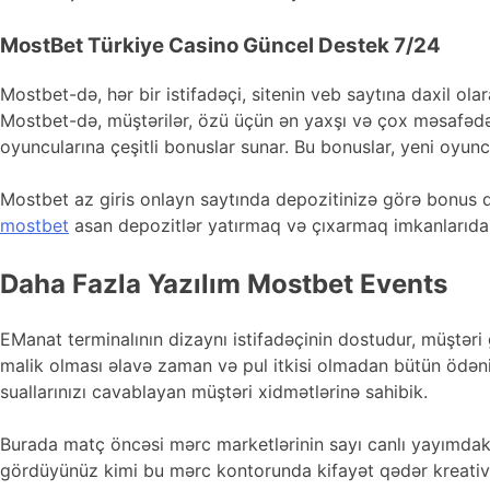
MostBet Türkiye Casino Güncel Destek 7/24
Mostbet-də, hər bir istifadəçi, sitenin veb saytına daxil olar
Mostbet-də, müştərilər, özü üçün ən yaxşı və çox məsafədə o
oyuncularına çeşitli bonuslar sunar. Bu bonuslar, yeni oyun
Mostbet az giris onlayn saytında depozitinizə görə bonus 
mostbet
asan depozitlər yatırmaq və çıxarmaq imkanlarıda 
Daha Fazla Yazılım Mostbet Events
EManat terminalının dizaynı istifadəçinin dostudur, müştəri 
malik olması əlavə zaman və pul itkisi olmadan bütün ödəni
suallarınızı cavablayan müştəri xidmətlərinə sahibik.
Burada matç öncəsi mərc marketlərinin sayı canlı yayımdak
gördüyünüz kimi bu mərc kontorunda kifayət qədər kreativ, 