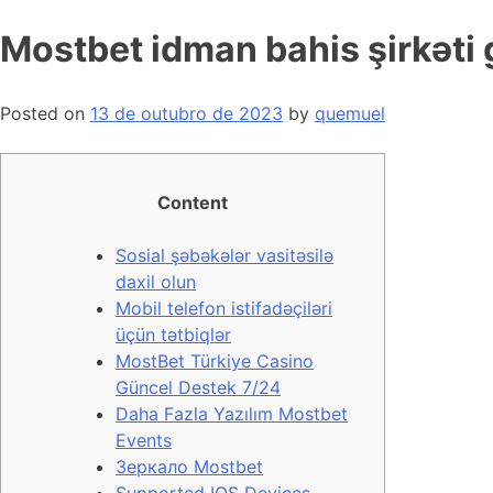
Mostbet idman bahis şirkəti 
Posted on
13 de outubro de 2023
by
quemuel
Content
Sosial şəbəkələr vasitəsilə
daxil olun
Mobil telefon istifadəçiləri
üçün tətbiqlər
MostBet Türkiye Casino
Güncel Destek 7/24
Daha Fazla Yazılım Mostbet
Events
Зеркало Mostbet
Supported IOS Devices