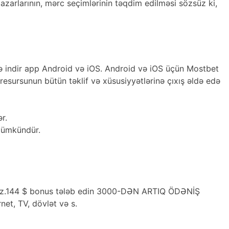
arlarının, mərc seçimlərinin təqdim edilməsi sözsüz ki,
ə indir app Android və iOS. Android və iOS üçün Mostbet
esursunun bütün təklif və xüsusiyyətlərinə çıxış əldə edə
r.
mümkündür.
siniz.144 $ bonus tələb edin 3000-DƏN ARTIQ ÖDƏNİŞ
t, TV, dövlət və s.