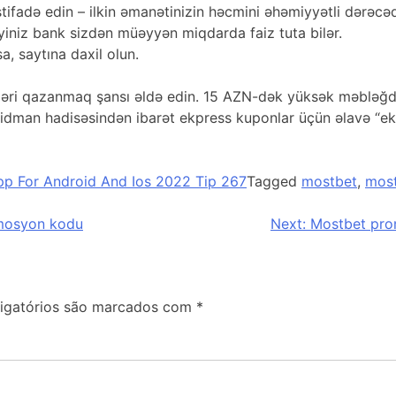
stifadə edin – ilkin əmanətinizin həcmini əhəmiyyətli dərəcədə
iyiniz bank sizdən müəyyən miqdarda faiz tuta bilər.
a, saytına daxil olun.
ləri qazanmaq şansı əldə edin. 15 AZN-dək yüksək məbləğd
q idman hadisəsindən ibarət ekpress kuponlar üçün əlavə “
 For Android And Ios 2022 Tip 267
Tagged
mostbet
,
mos
mosyon kodu
Next:
Mostbet pro
igatórios são marcados com
*