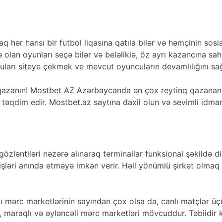
aq hər hansı bir futbol liqasına qatıla bilər və həmçinin sosi
lan oyunları seçə bilər və beləliklə, öz ayrı kazancına sah
cuları siteye çekmek ve mevcut oyuncuların devamlılığını sağ
qazanın! Mostbet AZ Azərbaycanda ən çox reytinq qazanan b
təqdim edir. Mostbet.az saytına daxil olun və sevimli idma
gözləntiləri nəzərə alınaraq terminallar funksional şəkildə d
şləri anında etməyə imkan verir. Həll yönümlü şirkət olmaq 
ı mərc marketlərinin sayından çox olsa da, canlı matçlar ü
maraqlı və əyləncəli mərc marketləri mövcuddur. Təbiidir k