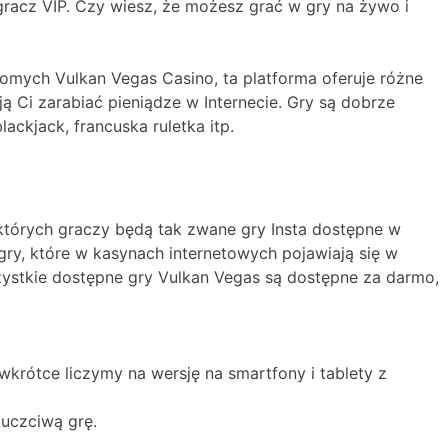
 gracz VIP. Czy wiesz, że możesz grać w gry na żywo i
omych Vulkan Vegas Casino, ta platforma oferuje różne
 Ci zarabiać pieniądze w Internecie. Gry są dobrze
ackjack, francuska ruletka itp.
iektórych graczy będą tak zwane gry Insta dostępne w
 gry, które w kasynach internetowych pojawiają się w
szystkie dostępne gry Vulkan Vegas są dostępne za darmo,
krótce liczymy na wersję na smartfony i tablety z
uczciwą grę.