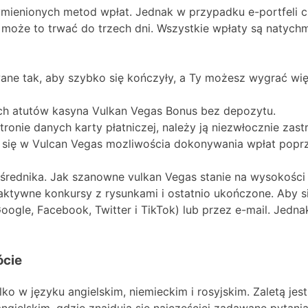
mienionych metod wpłat. Jednak w przypadku e-portfeli c
 może to trwać do trzech dni. Wszystkie wpłaty są natych
ane tak, aby szybko się kończyły, a Ty możesz wygrać wię
ych atutów kasyna Vulkan Vegas Bonus bez depozytu.
onie danych karty płatniczej, należy ją niezwłocznie zast
 się w Vulcan Vegas mozliwościa dokonywania wpłat popr
średnika. Jak szanowne vulkan Vegas stanie na wysokości 
aktywne konkursy z rysunkami i ostatnio ukończone. Aby si
oogle, Facebook, Twitter i TikTok) lub przez e-mail. Jed
ócie
lko w języku angielskim, niemieckim i rosyjskim. Zaletą je