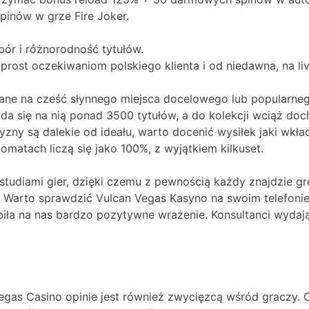
inów w grze Fire Joker.
ór i różnorodność tytułów.
rost oczekiwaniom polskiego klienta i od niedawna, na l
ne na cześć słynnego miejsca docelowego lub popularneg
łada się na nią ponad 3500 tytułów, a do kolekcji wciąż do
zny są dalekie od ideału, warto docenić wysiłek jaki wkła
matach liczą się jako 100%, z wyjątkiem kilkuset.
diami gier, dzięki czemu z pewnością każdy znajdzie grę dl
Warto sprawdzić Vulcan Vegas Kasyno na swoim telefonie 
iła na nas bardzo pozytywne wrażenie. Konsultanci wydają
Vegas Casino opinie jest również zwycięzcą wśród graczy. 