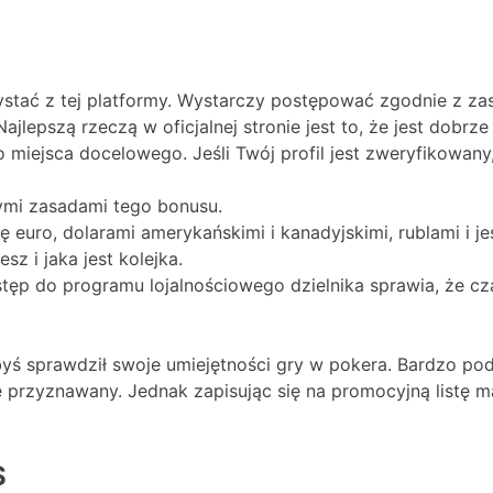
stać z tej platformy. Wystarczy postępować zgodnie z zasa
Najlepszą rzeczą w oficjalnej stronie jest to, że jest dobr
iejsca docelowego. Jeśli Twój profil jest zweryfikowany,
ymi zasadami tego bonusu.
euro, dolarami amerykańskimi i kanadyjskimi, rublami i je
z i jaka jest kolejka.
ęp do programu lojalnościowego dzielnika sprawia, że ​​cz
 abyś sprawdził swoje umiejętności gry w pokera. Bardzo p
e przyznawany. Jednak zapisując się na promocyjną listę 
S