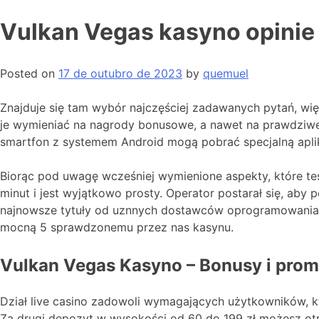
Vulkan Vegas kasyno opinie 
Posted on
17 de outubro de 2023
by
quemuel
Znajduje się tam wybór najczęściej zadawanych pytań, w
je wymieniać na nagrody bonusowe, a nawet na prawdziwe
smartfon z systemem Android mogą pobrać specjalną apli
Biorąc pod uwagę wcześniej wymienione aspekty, które tes
minut i jest wyjątkowo prosty. Operator postarał się, aby
najnowsze tytuły od uznnych dostawców oprogramowania. D
mocną 5 sprawdzonemu przez nas kasynu.
Vulkan Vegas Kasyno – Bonusy i prom
Dział live casino zadowoli wymagających użytkowników, k
Za drugi depozyt w wysokości od 60 do 199 zł możesz o