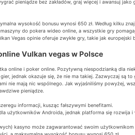
 wygrać pieniądze bez zakładów, graj więcej i awansuj jako
ymalna wysokość bonusu wynosi 650 zł. Według kilku znaj
 maszyny do pokera wideo online, a wszystkie gry pomagają
an Vegas opinie oferuje zwykłe gry, takie jak europejski bl
online Vulkan vegas w Polsce
etka online i poker online. Pozytywną niespodzianką dla n
ier, jednak okazuje się, że nie ma takiej. Zazwyczaj są to
ciami nie mają nic wspólnego. Jak wyjaśniliśmy powyżej, w
rawdziwe pieniądze.
eregu informacji, kusząc fałszywymi benefitami.
 użytkowników Androida, jednak platforma się rozwija i w
owych) kasyno może zagwarantować swoim użytkownikom 
ości, a maksymalna wysokość bonusu wynosi 650 zł.