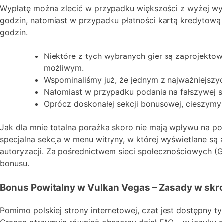
Wypłatę można zlecić w przypadku większości z wyżej wy
godzin, natomiast w przypadku płatności kartą kredytową
godzin.
Niektóre z tych wybranych gier są zaprojektow
możliwym.
Wspominaliśmy już, że jednym z najważniejsz
Natomiast w przypadku podania na fałszywej str
Oprócz doskonałej sekcji bonusowej, cieszymy
Jak dla mnie totalna porażka skoro nie mają wpływu na po
specjalna sekcja w menu witryny, w której wyświetlane są 
autoryzacji. Za pośrednictwem sieci społecznościowych (G
bonusu.
Bonus Powitalny w Vulkan Vegas – Zasady w skr
Pomimo polskiej strony internetowej, czat jest dostępny ty