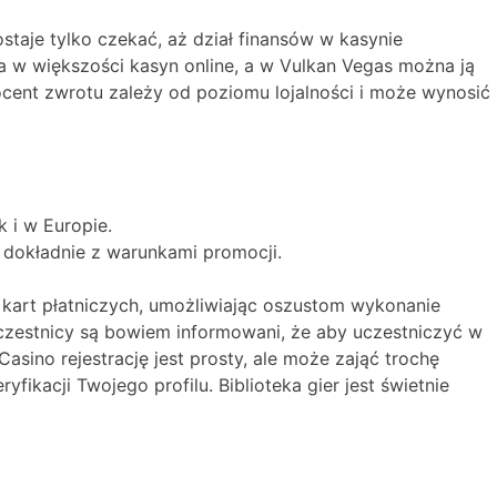
staje tylko czekać, aż dział finansów w kasynie
w większości kasyn online, a w Vulkan Vegas można ją
ocent zwrotu zależy od poziomu lojalności i może wynosić
 i w Europie.
 dokładnie z warunkami promocji.
 kart płatniczych, umożliwiając oszustom wykonanie
czestnicy są bowiem informowani, że aby uczestniczyć w
Casino rejestrację jest prosty, ale może zająć trochę
kacji Twojego profilu. Biblioteka gier jest świetnie