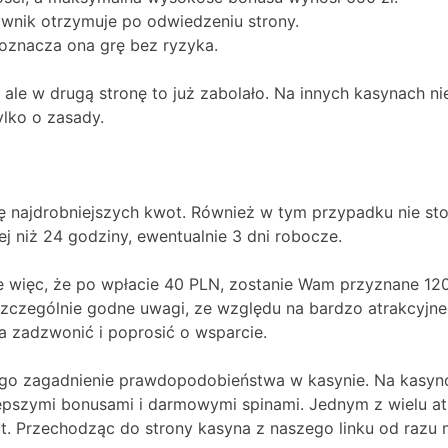
kownik otrzymuje po odwiedzeniu strony.
 oznacza ona grę bez ryzyka.
ale w drugą stronę to już zabolało. Na innych kasynach ni
ylko o zasady.
 najdrobniejszych kwot. Również w tym przypadku nie stosuj
j niż 24 godziny, ewentualnie 3 dni robocze.
ie więc, że po wpłacie 40 PLN, zostanie Wam przyznane 12
zczególnie godne uwagi, ze względu na bardzo atrakcyjne o
 zadzwonić i poprosić o wsparcie.
 go zagadnienie prawdopodobieństwa w kasynie. Na kasyno 
szymi bonusami i darmowymi spinami. Jednym z wielu atutów
t. Przechodząc do strony kasyna z naszego linku od razu m