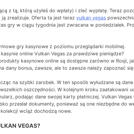
 z tą, którą użyłeś do wpłaty) i zleć wypłatę. Teraz pozo
ą zrealizuje. Oferta ta jest teraz
vulkan vegas
powszechna 
as gry w ciągu tygodnia jest zwracana w poniedziałek. Pr
armowe gry kasynowe z poziomu przeglądarki mobilnej.
 kasynie online Vulkan Vegas za prawdziwe pieniądze?
 produkty kasynowe online są dostępne zarówno w Rosji, jak
na dany bonus, zawsze, ale to zawsze należy zapoznać się
icząc na szybki zarobek. W ten sposób wyłudzane są dane
 wszelkich oszczędności. W kolejnym kroku zaatakowani u
mularz, podając dane swojej karty płatniczej. Vulkan Vegas 
ko przesłał dokumenty, ponieważ są one niezbędne do weryfi
 kolekcji wciąż dochodzą nowe.
VULKAN VEGAS?