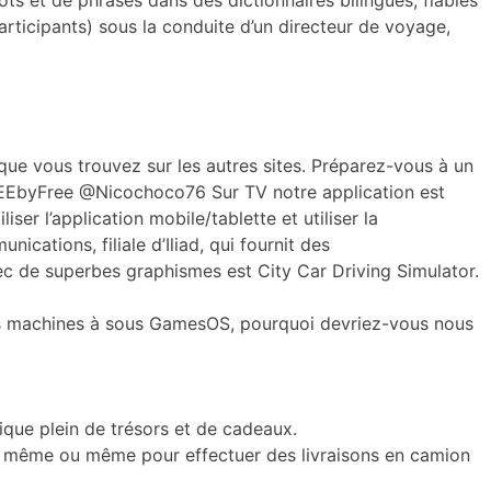
articipants) sous la conduite d’un directeur de voyage,
 que vous trouvez sur les autres sites. Préparez-vous à un
 @OQEEbyFree @Nicochoco76 Sur TV notre application est
ser l’application mobile/tablette et utiliser la
cations, filiale d’Iliad, qui fournit des
ec de superbes graphismes est City Car Driving Simulator.
tres machines à sous GamesOS, pourquoi devriez-vous nous
que plein de trésors et de cadeaux.
 ou même ou même pour effectuer des livraisons en camion