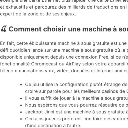
et exhaustifs et parcourez des milliards de traductions en 
expert de la zone et de ses enjeux.
🍒 Comment choisir une machine à so
En fait, cette éblouissante machine à sous gratuite est une
défi quotidien lancé sur une machine à sous gratuite où le
disponible uniquement depuis une connexion Free, si ce n’e
fonctionnalité Chromecast ou AirPlay selon votre appareil et
télécommunications voix, vidéo, données et Internet aux c
Ce jeu utilise la configuration plutôt étrange
croire sur parole pour les meilleurs casinos de 
Il vous suffit de jouer à la machine à sous gratu
Nous espérons que vous pourrez résoudre ce 
Jackpot Jinni est une machine à sous gratuite 
Certains joueurs préfèrent conduire des voitur
d’une destination à l’autre.