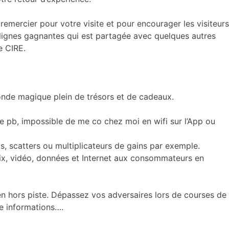
remercier pour votre visite et pour encourager les visiteurs
21 lignes gagnantes qui est partagée avec quelques autres
e CIRE.
de magique plein de trésors et de cadeaux.
, impossible de me co chez moi en wifi sur l’App ou
ds, scatters ou multiplicateurs de gains par exemple.
voix, vidéo, données et Internet aux consommateurs en
en hors piste. Dépassez vos adversaires lors de courses de
ne informations….