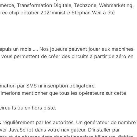
commerce, Transformation Digitale, Techzone, Webmarketing,
free chip october 2021ministre Stephan Weil a été
puis un mois …. Nos joueurs peuvent jouer aux machines
 vous permettent de créer des circuits à partir de zéro en
ation par SMS ni inscription obligatoire.
 aimerions mentionner que tous les opérateurs sur cette
ircuits ou en hors piste.
es régulièrement par les autorités. Un générateur de nombre
iver JavaScript dans votre navigateur. D’installer par
ts et de phrases dans des dictionnaires bilingues, fiables