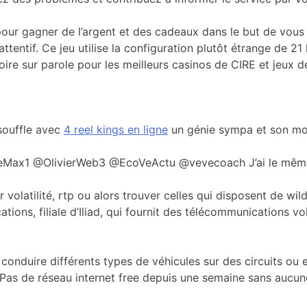
 pour gagner de l’argent et des cadeaux dans le but de vous 
 attentif. Ce jeu utilise la configuration plutôt étrange de 
e sur parole pour les meilleurs casinos de CIRE et jeux d
 souffle avec
4 reel kings en ligne
un génie sympa et son mon
x1 @OlivierWeb3 @EcoVeActu @vevecoach J’ai le même pb
 volatilité, rtp ou alors trouver celles qui disposent de wil
tions, filiale d’Iliad, qui fournit des télécommunications 
conduire différents types de véhicules sur des circuits ou 
. Pas de réseau internet free depuis une semaine sans aucu