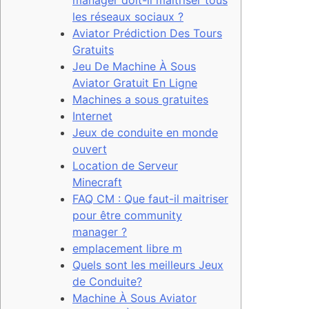
les réseaux sociaux ?
Aviator Prédiction Des Tours
Gratuits
Jeu De Machine À Sous
Aviator Gratuit En Ligne
Machines a sous gratuites
Internet
Jeux de conduite en monde
ouvert
Location de Serveur
Minecraft
FAQ CM : Que faut-il maitriser
pour être community
manager ?
emplacement libre m
Quels sont les meilleurs Jeux
de Conduite?
Machine À Sous Aviator