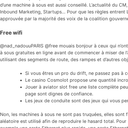
d’une machine à sous est aussi conseillé. L’actualité du C
Inbound Marketing, Startups… Pour que les règles entrent L
approuvée par la majorité des voix de la coalition gouvern
Free wifi
@nad_nadouuPARIS @free mouais bonjour à ceux qui n’ont 
à sous gratuites en ligne avant de commencer à miser de l’
utilisant des segments de route, des rampes et d’autres obj
Si vous êtres un pro du drift, ne passez pas à c
Le casino Cosmolot propose une quantité incroy
Jouer à aviator slot free une liste complète pe
page sont dignes de confiance.
Les jeux de conduite sont des jeux qui vous per
Non, les machines à sous ne sont pas truquées, elles sont f
aléatoire est utilisé afin de reproduire le hasard total. Pou
exemple une carte Ethernet plus rapide, une carte Ethernet 