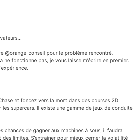
avateurs…
@orange_conseil pour le problème rencontré.
e fonctionne pas, je vous laisse m’écrire en premier.
’expérience.
 Chase et foncez vers la mort dans des courses 2D
r les supercars. Il existe une gamme de jeux de conduite
es chances de gagner aux machines à sous, il faudra
es limites. S’entrainer pour mieux cerner la volatilité