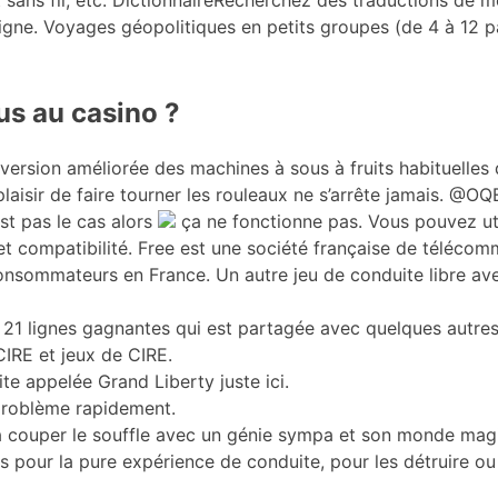
ligne. Voyages géopolitiques en petits groupes (de 4 à 12 p
us au casino ?
 version améliorée des machines à sous à fruits habituelles
 plaisir de faire tourner les rouleaux ne s’arrête jamais.
st pas le cas alors
ça ne fonctionne pas. Vous pouvez utili
 compatibilité. Free est une société française de télécommuni
onsommateurs en France. Un autre jeu de conduite libre av
 de 21 lignes gagnantes qui est partagée avec quelques au
CIRE et jeux de CIRE.
ite appelée Grand Liberty juste ici.
problème rapidement.
à couper le souffle avec un génie sympa et son monde magi
es pour la pure expérience de conduite, pour les détruire