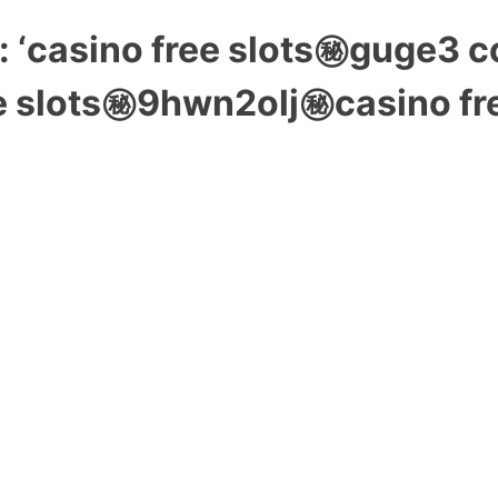
 : ‘casino free slots㊙️guge
ree slots㊙️9hwn2olj㊙️casi