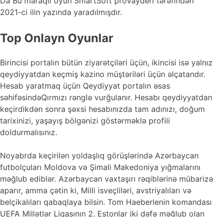
Da Bu maraqlı oyun SmartSoft provayderi tərəfindən
2021-ci ilin yazında yaradılmışdır.
Top Onlayn Oyunlar
Birincisi portalın bütün ziyarətçiləri üçün, ikincisi isə yalnız
qeydiyyatdan keçmiş kazino müştəriləri üçün əlçatandır.
Hesab yaratmaq üçün Qeydiyyat portalın əsas
səhifəsindəQırmızı rənglə vurğulanır. Hesabı qeydiyyatdan
keçirdikdən sonra şəxsi hesabınızda tam adınızı, doğum
tarixinizi, yaşayış bölgənizi göstərməklə profili
doldurmalısınız.
Noyabrda keçirilən yoldaşlıq görüşlərində Azərbaycan
futbolçuları Moldova və Şimali Makedoniya yığmalarını
məğlub ediblər. Azərbaycan vaxtaşırı rəqiblərinə mübarizə
aparır, amma çətin ki, Milli isveçliləri, avstriyalıları və
belçikalıları qabaqlaya bilsin. Tom Haeberlenin komandası
UEFA Millətlər Liqasının 2. Estonlar iki dəfə məğlub olan