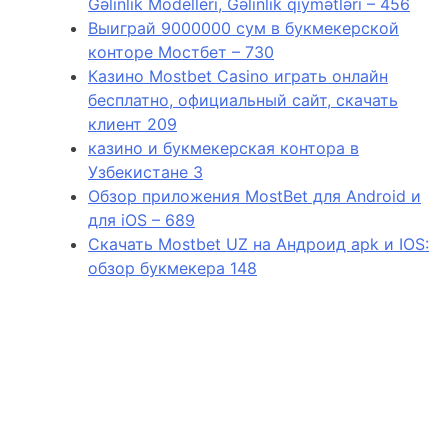
Gəlinlik Modelleri, Gəlinlik qiymətləri – 456
Выиграй 9000000 сум в букмекерской
конторе Мостбет – 730
Казино Mostbet Casino играть онлайн
бесплатно, официальный сайт, скачать
клиент 209
казино и букмекерская контора в
Узбекистане 3
Обзор приложения MostBet для Android и
для iOS – 689
Скачать Mostbet UZ на Андроид apk и IOS:
обзор букмекера 148