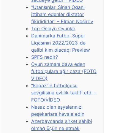
“Utansınlar, Sinan Oğanı
ittiham edənlər diktator
fikirlidirlər” – Elman Nəsirov
Top Onlayn Oyunlar
Danimarka Futbol Super
Liqasının 2022/2023-də
qalibi kim olacaq: Preview
SPFS nədir?
Oyun zamanı dava edən
futbolçulara ağır cəza (FOTO,
VİDEO)
“Kəpəz”in futbolçusu
sevgilisinə evlilik təklifi etdi –
FOTO/VİDEO
Nasaz olan əşyalarınızı
peşəkarlara həvalə edin
Azərbaycanda şirkət sahibi
olmaq üçün nə etmək