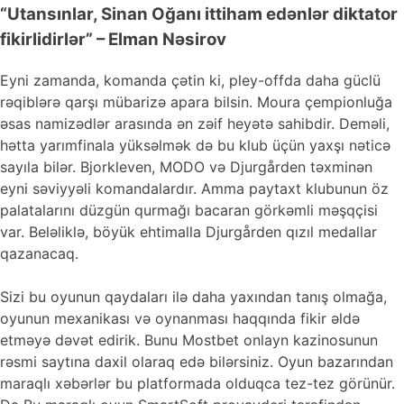
“Utansınlar, Sinan Oğanı ittiham edənlər diktator
fikirlidirlər” – Elman Nəsirov
Eyni zamanda, komanda çətin ki, pley-offda daha güclü
rəqiblərə qarşı mübarizə apara bilsin. Moura çempionluğa
əsas namizədlər arasında ən zəif heyətə sahibdir. Deməli,
hətta yarımfinala yüksəlmək də bu klub üçün yaxşı nəticə
sayıla bilər. Bjorkleven, MODO və Djurgården təxminən
eyni səviyyəli komandalardır. Amma paytaxt klubunun öz
palatalarını düzgün qurmağı bacaran görkəmli məşqçisi
var. Beləliklə, böyük ehtimalla Djurgården qızıl medallar
qazanacaq.
Sizi bu oyunun qaydaları ilə daha yaxından tanış olmağa,
oyunun mexanikası və oynanması haqqında fikir əldə
etməyə dəvət edirik. Bunu Mostbet onlayn kazinosunun
rəsmi saytına daxil olaraq edə bilərsiniz. Oyun bazarından
maraqlı xəbərlər bu platformada olduqca tez-tez görünür.