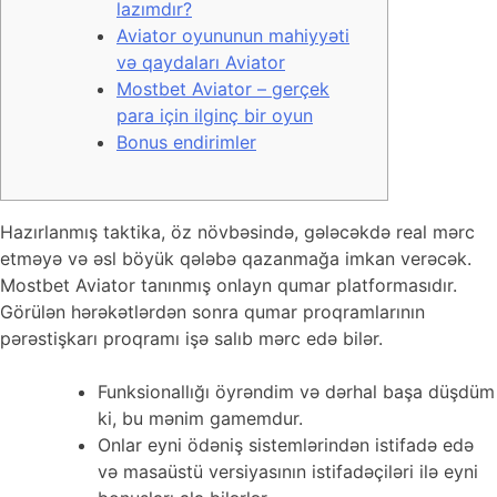
lazımdır?
Aviator oyununun mahiyyəti
və qaydaları Aviator
Mostbet Aviator – gerçek
para için ilginç bir oyun
Bonus endirimler
Hazırlanmış taktika, öz növbəsində, gələcəkdə real mərc
etməyə və əsl böyük qələbə qazanmağa imkan verəcək.
Mostbet Aviator tanınmış onlayn qumar platformasıdır.
Görülən hərəkətlərdən sonra qumar proqramlarının
pərəstişkarı proqramı işə salıb mərc edə bilər.
Funksionallığı öyrəndim və dərhal başa düşdüm
ki, bu mənim gamemdur.
Onlar eyni ödəniş sistemlərindən istifadə edə
və masaüstü versiyasının istifadəçiləri ilə eyni