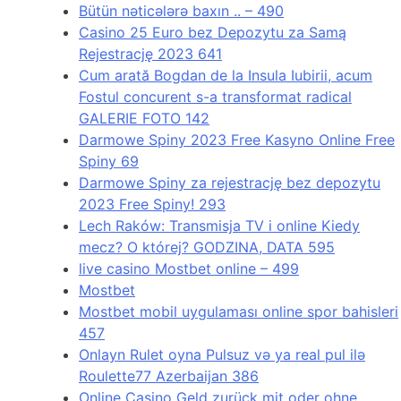
Bütün nəticələrə baxın .. – 490
Casino 25 Euro bez Depozytu za Samą
Rejestrację 2023 641
Cum arată Bogdan de la Insula Iubirii, acum
Fostul concurent s-a transformat radical
GALERIE FOTO 142
Darmowe Spiny 2023 Free Kasyno Online Free
Spiny 69
Darmowe Spiny za rejestrację bez depozytu
2023 Free Spiny! 293
Lech Raków: Transmisja TV i online Kiedy
mecz? O której? GODZINA, DATA 595
live casino Mostbet online – 499
Mostbet
Mostbet mobil uygulaması online spor bahisleri
457
Onlayn Rulet oyna Pulsuz və ya real pul ilə
Roulette77 Azerbaijan 386
Online Casino Geld zurück mit oder ohne