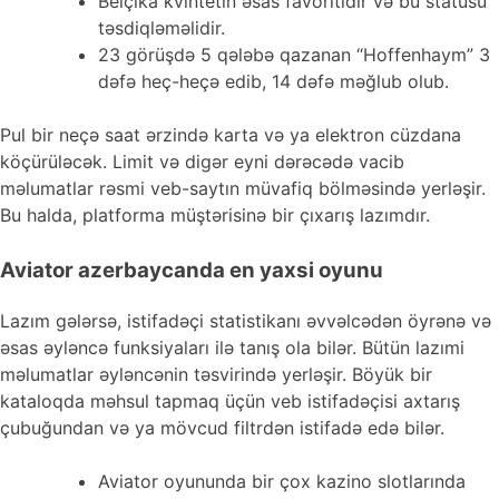
Belçika kvintetin əsas favoritidir və bu statusu
təsdiqləməlidir.
23 görüşdə 5 qələbə qazanan “Hoffenhaym” 3
dəfə heç-heçə edib, 14 dəfə məğlub olub.
Pul bir neçə saat ərzində karta və ya elektron cüzdana
köçürüləcək. Limit və digər eyni dərəcədə vacib
məlumatlar rəsmi veb-saytın müvafiq bölməsində yerləşir.
Bu halda, platforma müştərisinə bir çıxarış lazımdır.
Aviator azerbaycanda en yaxsi oyunu
Lazım gələrsə, istifadəçi statistikanı əvvəlcədən öyrənə və
əsas əyləncə funksiyaları ilə tanış ola bilər. Bütün lazımi
məlumatlar əyləncənin təsvirində yerləşir. Böyük bir
kataloqda məhsul tapmaq üçün veb istifadəçisi axtarış
çubuğundan və ya mövcud filtrdən istifadə edə bilər.
Aviator oyununda bir çox kazino slotlarında