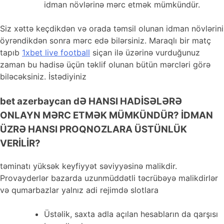
idman növlərinə mərc etmək mümkündür.
Siz xəttə keçdikdən və orada təmsil olunan idman növlərini
öyrəndikdən sonra mərc edə bilərsiniz. Maraqlı bir matç
tapıb
1xbet live football
siçan ilə üzərinə vurduğunuz
zaman bu hadisə üçün təklif olunan bütün mərcləri görə
biləcəksiniz. İstədiyiniz
bet azerbaycan dƏ HANSI HADİSƏLƏRƏ
ONLAYN MƏRC ETMƏK MÜMKÜNDÜR? İDMAN
ÜZRƏ HANSI PROQNOZLARA ÜSTÜNLÜK
VERİLİR?
təminatı yüksək keyfiyyət səviyyəsinə malikdir.
Provayderlər bazarda uzunmüddətli təcrübəyə malikdirlər
və qumarbazlar yalnız adi rejimdə slotlara
Üstəlik, saxta adla açılan hesabların da qarşısı