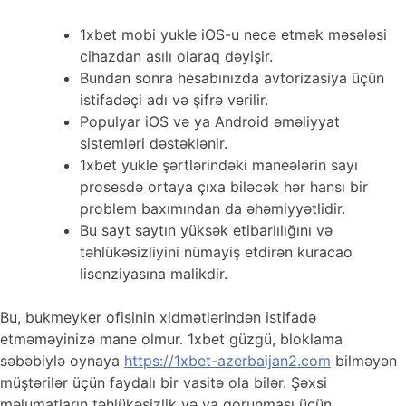
1xbet mobi yukle iOS-u necə etmək məsələsi
cihazdan asılı olaraq dəyişir.
Bundan sonra hesabınızda avtorizasiya üçün
istifadəçi adı və şifrə verilir.
Populyar iOS və ya Android əməliyyat
sistemləri dəstəklənir.
1xbet yukle şərtlərindəki maneələrin sayı
prosesdə ortaya çıxa biləcək hər hansı bir
problem baxımından da əhəmiyyətlidir.
Bu sayt saytın yüksək etibarlılığını və
təhlükəsizliyini nümayiş etdirən kuracao
lisenziyasına malikdir.
Bu, bukmeyker ofisinin xidmətlərindən istifadə
etməməyinizə mane olmur. 1xbet güzgü, bloklama
səbəbiylə oynaya
https://1xbet-azerbaijan2.com
bilməyən
müştərilər üçün faydalı bir vasitə ola bilər. Şəxsi
məlumatların təhlükəsizlik və ya qorunması üçün.