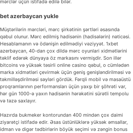
mərclər üçün istifadə edilə bilər.
bet azerbaycan yukle
Müştərilərin mərcləri, mərc şirkətinin şərtləri əsasında
qəbul olunur. Mərc edilmiş hadisənin (hadisələrin) nəticəsi.
Hesablamanın və ödənişin edilmədiyi vəziyyət. 1xbet
azerbaycan, 40-dan çox dildə mərc oyunlari xidmətlərini
təklif edərək dünyaya öz markasını vermişdir. Son illər
bitcoins və yüksək təsirli online casino qəbul, o cümlədən
marka xidmətləri çevirmək üçün geniş genişləndirilməsi və
təkmilləşdirilməsi səyləri gördük. Fərqli mobil və masaüstü
proqramlarının performansları üçün yaxşı bir şöhrəti var,
hər gün 1000-ə yaxın hadisənin hərəkətini sürətli tempolu
və təzə saxlayır.
Hazırda bukmeker kontorundan 400 mindən çox daimi
ziyarətçi istifadə edir. Əsas üstünlüklərə yüksək əmsallar,
idman və digər tədbirlərin böyük seçimi və zəngin bonus