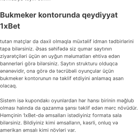
Bukmeker kontorunda qeydiyyat
1xBet
tutan matçlar da daxil olmaqla müxtəlif idman tədbirlərini
tapa bilərsiniz. Əsas səhifədə siz qumar saytının
ziyarətçiləri üçün ən uyğun məlumatları ehtiva edən
bannerləri görə bilərsiniz. Saytın strukturu olduqca
ənənəvidir, ona görə də təcrübəli oyunçular üçün
bukmeker kontorunun nə təklif etdiyini anlamaq asan
olacaq.
Sistem isə kupondakı oyunlardan hər hansı birinin məğlub
olması halında da qazanma şansı təklif edən mərc növüdür.
Həmçinin 1xBet-də əmsalları istədiyiniz formata sala
bilərsiniz. Bildiyiniz kimi əmsalların, kəsrli, onluq və
amerikan əmsalı kimi növləri var.