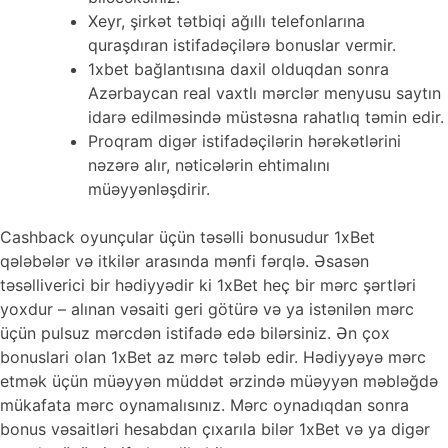
Xeyr, şirkət tətbiqi ağıllı telefonlarına
quraşdıran istifadəçilərə bonuslar vermir.
1xbet bağlantısına daxil olduqdan sonra
Azərbaycan real vaxtlı mərclər menyusu saytın
idarə edilməsində müstəsna rahatlıq təmin edir.
Proqram digər istifadəçilərin hərəkətlərini
nəzərə alır, nəticələrin ehtimalını
müəyyənləşdirir.
Cashback oyunçular üçün təsəlli bonusudur 1xBet
qələbələr və itkilər arasında mənfi fərqlə. Əsasən
təsəlliverici bir hədiyyədir ki 1xBet heç bir mərc şərtləri
yoxdur – alınan vəsaiti geri götürə və ya istənilən mərc
üçün pulsuz mərcdən istifadə edə bilərsiniz. Ən çox
bonuslari olan 1xBet az mərc tələb edir. Hədiyyəyə mərc
etmək üçün müəyyən müddət ərzində müəyyən məbləğdə
mükafata mərc oynamalısınız. Mərc oynadıqdan sonra
bonus vəsaitləri hesabdan çıxarıla bilər 1xBet və ya digər