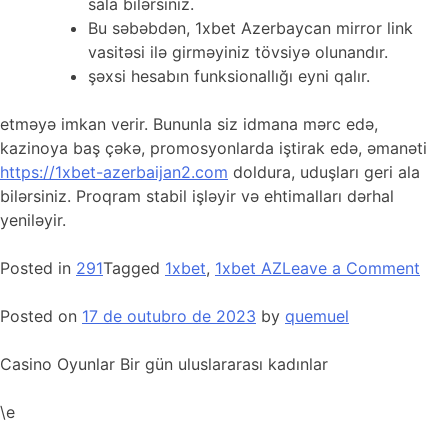
sala bilərsiniz.
Bu səbəbdən, 1xbet Azerbaycan mirror link
vasitəsi ilə girməyiniz tövsiyə olunandır.
şəxsi hesabın funksionallığı eyni qalır.
etməyə imkan verir. Bununla siz idmana mərc edə,
kazinoya baş çəkə, promosyonlarda iştirak edə, əmanəti
https://1xbet-azerbaijan2.com
doldura, uduşları geri ala
bilərsiniz. Proqram stabil işləyir və ehtimalları dərhal
yeniləyir.
Posted in
291
Tagged
1xbet
,
1xbet AZ
Leave a Comment
Posted on
17 de outubro de 2023
by
quemuel
Casino Oyunlar Bir gün uluslararası kadınlar
\e