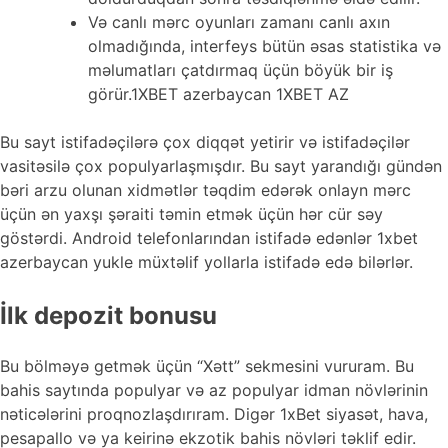
Və canlı mərc oyunları zamanı canlı axın
olmadığında, interfeys bütün əsas statistika və
məlumatları çatdırmaq üçün böyük bir iş
görür.1XBET azerbaycan 1XBET AZ
Bu sayt istifadəçilərə çox diqqət yetirir və istifadəçilər
vasitəsilə çox populyarlaşmışdır. Bu sayt yarandığı gündən
bəri arzu olunan xidmətlər təqdim edərək onlayn mərc
üçün ən yaxşı şəraiti təmin etmək üçün hər cür səy
göstərdi. Android telefonlarından istifadə edənlər 1xbet
azerbaycan yukle müxtəlif yollarla istifadə edə bilərlər.
İlk depozit bonusu
Bu bölməyə getmək üçün “Xətt” sekmesini vururam. Bu
bahis saytında populyar və az populyar idman növlərinin
nəticələrini proqnozlaşdırıram. Digər 1xBet siyasət, hava,
pesapallo və ya keirinə ekzotik bahis növləri təklif edir.