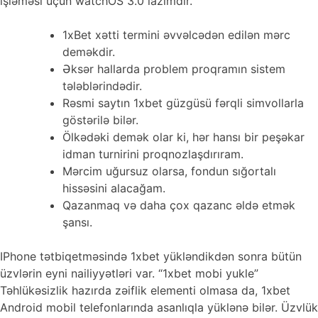
işləməsi üçün watchOS 3.0 lazımdır.
1xBet xətti termini əvvəlcədən edilən mərc
deməkdir.
Əksər hallarda problem proqramın sistem
tələblərindədir.
Rəsmi saytın 1xbet güzgüsü fərqli simvollarla
göstərilə bilər.
Ölkədəki demək olar ki, hər hansı bir peşəkar
idman turnirini proqnozlaşdırıram.
Mərcim uğursuz olarsa, fondun sığortalı
hissəsini alacağam.
Qazanmaq və daha çox qazanc əldə etmək
şansı.
IPhone tətbiqetməsində 1xbet yükləndikdən sonra bütün
üzvlərin eyni nailiyyətləri var. “1xbet mobi yukle”
Təhlükəsizlik hazırda zəiflik elementi olmasa da, 1xbet
Android mobil telefonlarında asanlıqla yüklənə bilər. Üzvlük