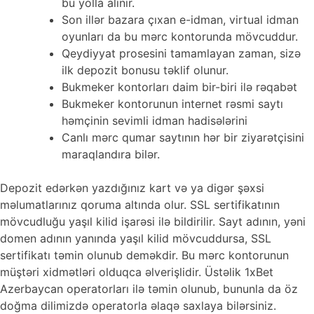
bu yolla alınır.
Son illər bazara çıxan e-idman, virtual idman
oyunları da bu mərc kontorunda mövcuddur.
Qeydiyyat prosesini tamamlayan zaman, sizə
ilk depozit bonusu təklif olunur.
Bukmeker kontorları daim bir-biri ilə rəqabət
Bukmeker kontorunun internet rəsmi saytı
həmçinin sevimli idman hadisələrini
Canlı mərc qumar saytının hər bir ziyarətçisini
maraqlandıra bilər.
Depozit edərkən yazdığınız kart və ya digər şəxsi
məlumatlarınız qoruma altında olur. SSL sertifikatının
mövcudluğu yaşıl kilid işarəsi ilə bildirilir. Sayt adının, yəni
domen adının yanında yaşıl kilid mövcuddursa, SSL
sertifikatı təmin olunub deməkdir. Bu mərc kontorunun
müştəri xidmətləri olduqca əlverişlidir. Üstəlik 1xBet
Azerbaycan operatorları ilə təmin olunub, bununla da öz
doğma dilimizdə operatorla əlaqə saxlaya bilərsiniz.