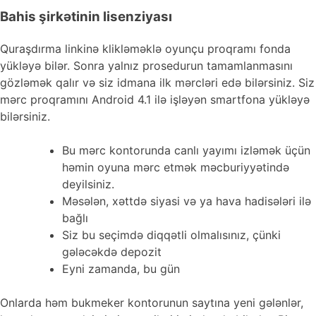
Bahis şirkətinin lisenziyası
Quraşdırma linkinə klikləməklə oyunçu proqramı fonda
yükləyə bilər. Sonra yalnız prosedurun tamamlanmasını
gözləmək qalır və siz idmana ilk mərcləri edə bilərsiniz. Siz
mərc proqramını Android 4.1 ilə işləyən smartfona yükləyə
bilərsiniz.
Bu mərc kontorunda canlı yayımı izləmək üçün
həmin oyuna mərc etmək məcburiyyətində
deyilsiniz.
Məsələn, xəttdə siyasi və ya hava hadisələri ilə
bağlı
Siz bu seçimdə diqqətli olmalısınız, çünki
gələcəkdə depozit
Eyni zamanda, bu gün
Onlarda həm bukmeker kontorunun saytına yeni gələnlər,