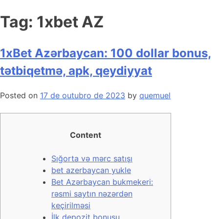
Tag:
1xbet AZ
1xBet Azərbaycan: 100 dollar bonus,
tətbiqetmə, apk, qeydiyyat
Posted on
17 de outubro de 2023
by
quemuel
Content
Sığorta və mərc satışı
bet azerbaycan yukle
Bet Azərbaycan bukmekeri:
rəsmi saytın nəzərdən
keçirilməsi
İlk depozit bonusu