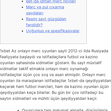
Bet-də idman mərc növləri
Mərc və pul çıxarma
qaydaları
Rəsmi sayt güzgüdən
fərqlidir?
Uyğunluq və spesifikasiyalar
1xbet Az onlayn mərc oyunları sayti 2012-ci ildə Rusiyada
fəaliyyətə başlayıb və istifadəçilərə futbol və kazino
oyunları sahəsində xidmətlər göstərir. Bu sayt müxtəlif
xidmətlər təklif etməklə onlayn mərc oynamağı
istifadəçilər üçün çox xoş və asan etmişdir. Onlayn mərc
oyunları ilə maraqlanan istifadəçilər 1xbet-də qeydiyyatdan
keçərək həm futbol mərcləri, həm də kazino oyunları üçün
qeydiyyatdan keçə bilərlər. Bu gün bir çox istifadəçi bu
saytın xidmətləri və mühiti üçün qeydiyyatdan keçir.
Oyunçulara tam məlumat almağa, düşünülmüş