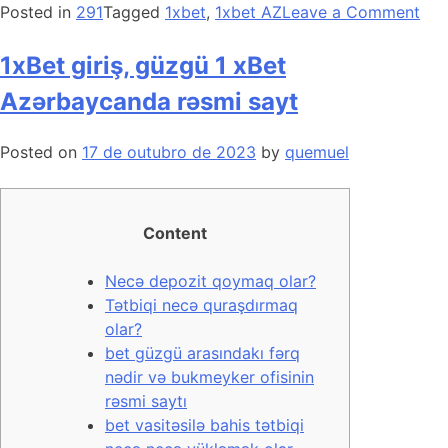
Posted in
291
Tagged
1xbet
,
1xbet AZ
Leave a Comment
1xBet giriş, güzgü 1 xBet
Azərbaycanda rəsmi sayt
Posted on
17 de outubro de 2023
by
quemuel
Content
Necə depozit qoymaq olar?
Tətbiqi necə quraşdırmaq
olar?
bet güzgü arasındakı fərq
nədir və bukmeyker ofisinin
rəsmi saytı
bet vasitəsilə bahis tətbiqi