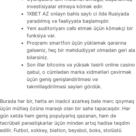
investisiyalar etməyə kömək edir.
1XBET AZ onlayn bahis saytı ci ildə Rusiyada
yaradılmış və fəaliyyətə başlamışdır.
Yeni auditoriyanı cəlb etmək üçün köməkçi bir
funksiya var.
Proqramı smartfon üçün yükləmək qərarına
gəlsəniz, heç bir məhdudiyyət olmadan geri ala
bilərsiniz.
Son illər bitcoins və yüksək təsirli online casino
qəbul, o cümlədən marka xidmətləri çevirmək
üçün geniş genişləndirilməsi və
təkmilləşdirilməsi səyləri gördük.
Burada hər bir, hətta ən inadcıl azarkeş belə mərc qoymaq
üçün mütləq özünə maraqlı olan bir sahə tapacaqdır. Hər
gün xətdə həm geniş populyarlıq qazanan, həm də
təcrübəli pərəstişkarlar üçün mindən artıq hadisə təqdim
edilir. Futbol, xokkey, biatlon, beysbol, boks, stolüstü