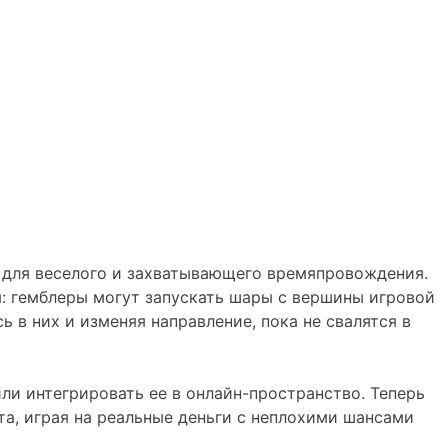
м для веселого и захватывающего времяпровождения.
: гемблеры могут запускать шары с вершины игровой
 в них и изменяя направление, пока не свалятся в
ли интегрировать ее в онлайн-пространство. Теперь
а, играя на реальные деньги с неплохими шансами