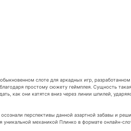
 обыкновенном слоте для аркадных игр, разработанно
благодаря простому сюжету геймплея. Сущность такая
ь, как они катятся вниз через линии шпилей, ударяясь
 осознали перспективы данной азартной забавы и реши
 уникальной механикой Плинко в формате онлайн-слот