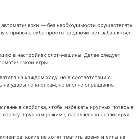
ло автоматически — без необходимости осуществлять
ную прибыль либо просто предпочитает забавляться
пцию в настройках слот-машины. Далее следует
томатической игры.
ателя на каждом ходу, но в соответствии с
 на удары по кнопкам, но вполне оправданно
сленные свойства, чтобы избежать крупных потерь в
ю ставку в ручном режиме, параллельно анализируя
иентов, какие не хотят тратить время и силы на