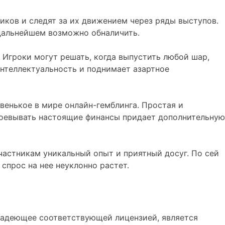
иков и следят за их движением через ряды выступов.
 дальнейшем возможно обналичить.
 Игроки могут решать, когда выпустить любой шар,
интеллектуальность и поднимает азартное
венькое в мире онлайн-гемблинга. Простая и
воевывать настоящие финансы придает дополнительную
частникам уникальный опыт и приятный досуг. По сей
спрос на нее неуклонно растет.
владеющее соответствующей лицензией, является