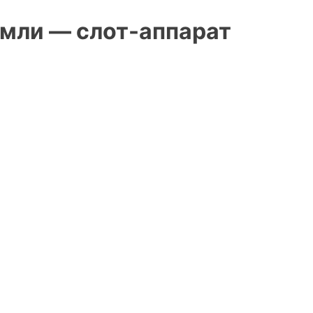
емли — слот-аппарат