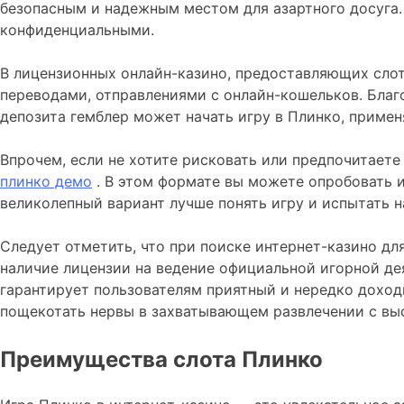
безопасным и надежным местом для азартного досуга.
конфиденциальными.
В лицензионных онлайн-казино, предоставляющих слот
переводами, отправлениями с онлайн-кошельков. Благ
депозита гемблер может начать игру в Плинко, примен
Впрочем, если не хотите рисковать или предпочитаете
плинко демо
. В этом формате вы можете опробовать и
великолепный вариант лучше понять игру и испытать н
Следует отметить, что при поиске интернет-казино дл
наличие лицензии на ведение официальной игорной де
гарантирует пользователям приятный и нередко доходн
пощекотать нервы в захватывающем развлечении с вы
Преимущества слота Плинко