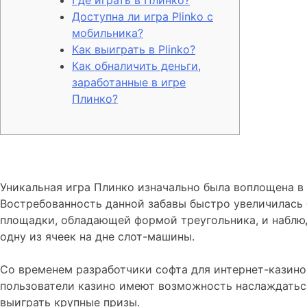
Доступна ли игра Plinko с
мобильника?
Как выиграть в Plinko?
Как обналичить деньги,
заработанные в игре
Плинко?
Уникальная игра Плинко изначально была воплощена в
Востребованность данной забавы быстро увеличилась 
площадки, обладающей формой треугольника, и наблюдат
одну из ячеек на дне слот-машины.
Со временем разработчики софта для интернет-казино
пользователи казино имеют возможность наслаждаться
выиграть крупные призы.