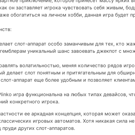
азартное приключение, которое принесет массу ярких 
 как он заставляет игрока чувствовать себя живым, бо
аже обогатиться на личном хобби, данная игра будет 
нств:
елает слот-аппарат особо заманчивым для тех, кто ж
т гемблерам уникальный шанс завоевать джекпот с мно
равлять волатильностью, меняя количество рядов игро
ый делает слот понятным и притягательным для обшир
слот-аппарат еще более удобным и позволяет клиента
linko игра функциональна на любых типах девайсов, чт
ний конкретного игрока.
частности ее аркадная концепция, которая может оказ
лассических игровых автоматов. Хотя никакая сила не
 пруди других слот-аппаратов.