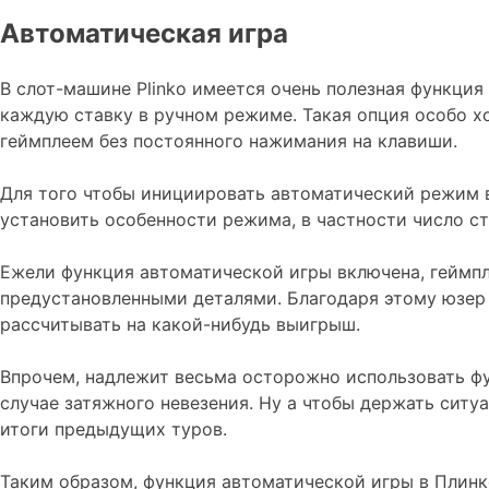
Автоматическая игра
В слот-машине Plinko имеется очень полезная функци
каждую ставку в ручном режиме. Такая опция особо х
геймплеем без постоянного нажимания на клавиши.
Для того чтобы инициировать автоматический режим в
установить особенности режима, в частности число ст
Ежели функция автоматической игры включена, геймпле
предустановленными деталями. Благодаря этому юзер 
рассчитывать на какой-нибудь выигрыш.
Впрочем, надлежит весьма осторожно использовать ф
случае затяжного невезения. Ну а чтобы держать сит
итоги предыдущих туров.
Таким образом, функция автоматической игры в Плинко